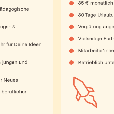
35 € monatlich 
Pädagogische
30 Tage Urlaub,
ungs- &
Vergütung ange
Vielseitige For
hr für Deine Ideen
Mitarbeiter*in
m jungen und
Betrieblich unt
ür Neues
 beruflicher