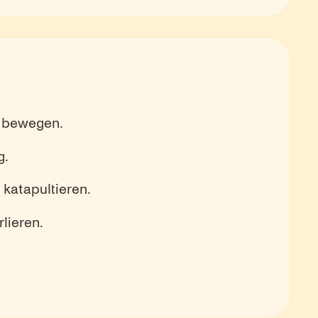
u bewegen.
g.
katapultieren.
lieren.