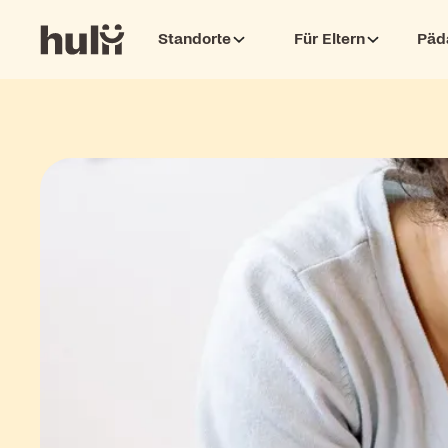
Standorte
Für Eltern
Päd