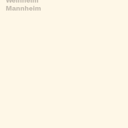
Weinheim
Mannheim
Kita HD-Südstadt