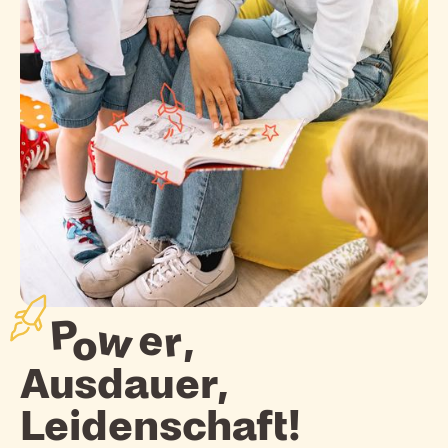
P
w
e
r
,
o
Ausdauer,
Leidenschaft!