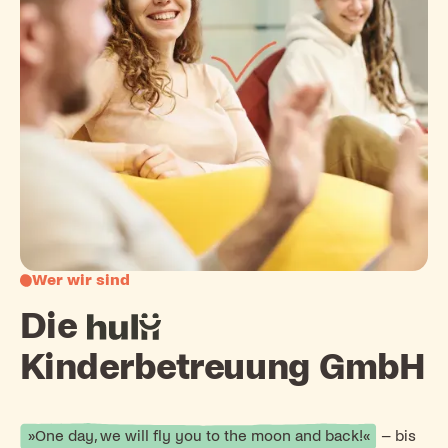
Wer wir sind
Die
hulii
Kinderbetreuung GmbH
»One day, we will fly you to the moon and back!«
– bis