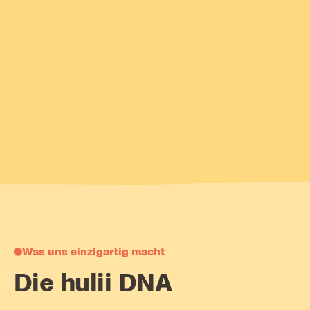
2024 haben wir den Schritt gewagt. Aus einer Idee wurde
das erste Haus. Aus einem Haus wurden vier.
Heute ist Mannheim fester Teil des hulii Kitakosmos. Vier
Kitas und das Gefühl, angekommen zu sein.
Alle Standorte entdecken
Was uns einzigartig macht
Die hulii DNA