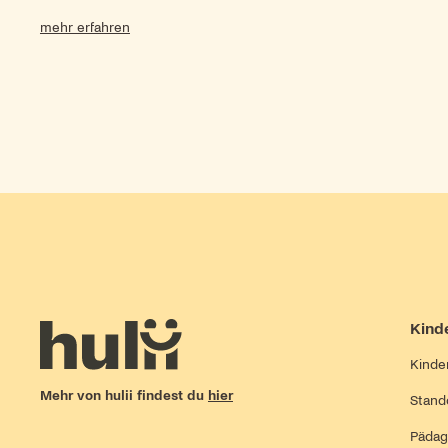
in der Kinderbetreuung schaffen und drei neue Kitas
mehr erfahren
eröffnen.
Kind
Kinde
Mehr von hulii findest du
hier
Stand
Pädag