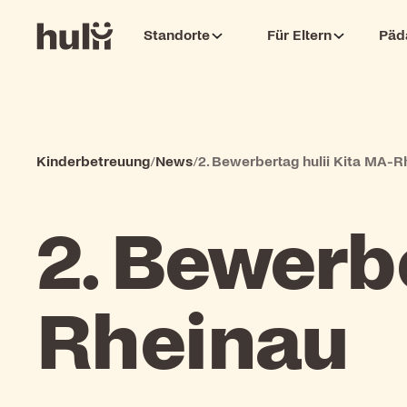
Standorte
Für Eltern
Päd
Kinderbetreuung
/
News
/
2. Bewerbertag hulii Kita MA-R
2. Bewerb
Rheinau