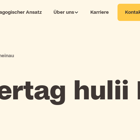
Kontak
agogischer Ansatz
Über uns
Karriere
heinau
ertag hulii