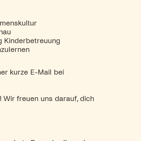
hmenskultur
inau
g Kinderbetreuung
nzulernen
ner kurze E-Mail bei
! Wir freuen uns darauf, dich