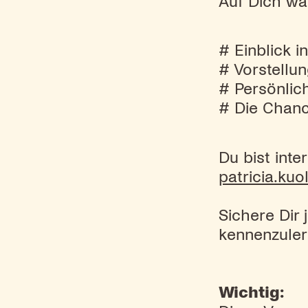
Auf Dich wa
# Einblick 
# Vorstellu
# Persönlic
# Die Chanc
Du bist inte
patricia.kuo
Sichere Dir 
kennenzuler
Wichtig: