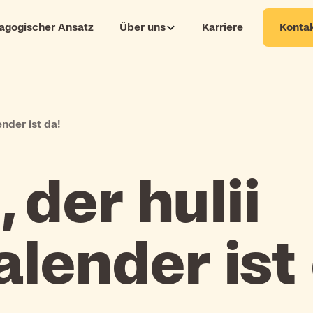
Kontak
agogischer Ansatz
Über uns
Karriere
ender ist da!
, der hulii
lender ist 