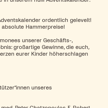
Adventskalender ordentlich gelevelt!
en absolute Hammerpreise!
tmonees unserer Geschäfts-,
nis: großartige Gewinne, die euch,
 Herzen eurer Kinder höherschlagen
tützer*innen unseres
r. med. Peter Chatzopoulos & Robert