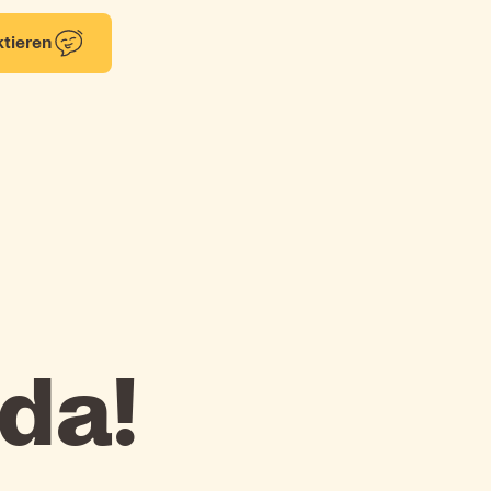
tieren
da!