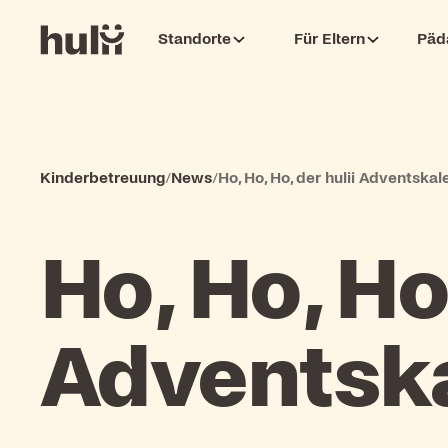
Standorte
Für Eltern
Päd
Kinderbetreuung
/
News
/
Ho, Ho, Ho, der hulii Adventskal
Ho, Ho, Ho
Adventska