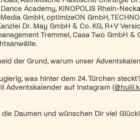
 Dance Academy, KINOPOLIS Rhein-Neckar,
rr Media GmbH, optimizeON GmbH, TECHN
 Kanzlei Dr. May GmbH & Co. KG, R+V Versi
management Tremmel, Casa Two GmbH & C
htsanwälte.
seid der Grund, warum unser Adventskalende
gierig, was hinter dem 24. Türchen steckt
ii Adventskalender auf Instagram (
@hulii.
 die Daumen und wünschen Dir viel Glück