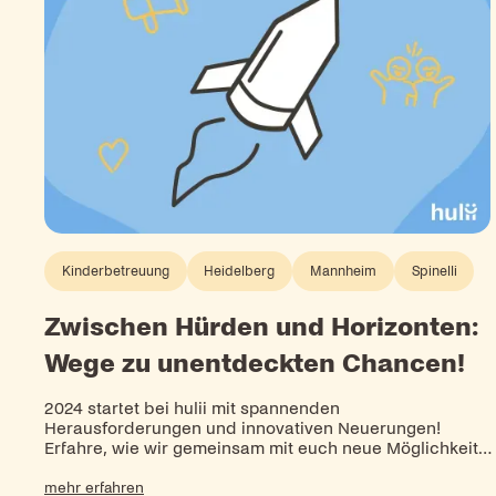
Kinderbetreuung
Heidelberg
Mannheim
Spinelli
Zwischen Hürden und Horizonten:
Wege zu unentdeckten Chancen!
2024 startet bei hulii mit spannenden
Herausforderungen und innovativen Neuerungen!
Erfahre, wie wir gemeinsam mit euch neue Möglichkeite
in der Kinderbetreuung schaffen und drei neue Kitas
mehr erfahren
eröffnen.