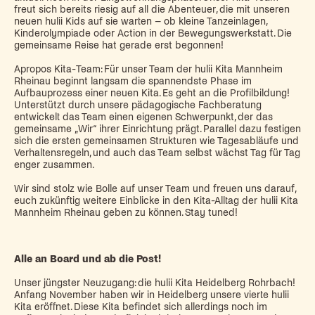
freut sich bereits riesig auf all die Abenteuer, die mit unseren
neuen hulii Kids auf sie warten – ob kleine Tanzeinlagen,
Kinderolympiade oder Action in der Bewegungswerkstatt. Die
gemeinsame Reise hat gerade erst begonnen!
Apropos Kita-Team: Für unser Team der hulii Kita Mannheim
Rheinau beginnt langsam die spannendste Phase im
Aufbauprozess einer neuen Kita. Es geht an die Profilbildung!
Unterstützt durch unsere pädagogische Fachberatung
entwickelt das Team einen eigenen Schwerpunkt, der das
gemeinsame „Wir“ ihrer Einrichtung prägt. Parallel dazu festigen
sich die ersten gemeinsamen Strukturen wie Tagesabläufe und
Verhaltensregeln, und auch das Team selbst wächst Tag für Tag
enger zusammen.
Wir sind stolz wie Bolle auf unser Team und freuen uns darauf,
euch zukünftig weitere Einblicke in den Kita-Alltag der hulii Kita
Mannheim Rheinau geben zu können. Stay tuned!
Alle an Board und ab die Post!
Unser jüngster Neuzugang: die hulii Kita Heidelberg Rohrbach!
Anfang November haben wir in Heidelberg unsere vierte hulii
Kita eröffnet. Diese Kita befindet sich allerdings noch im