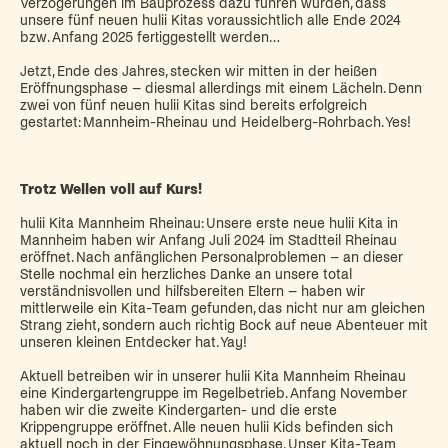
Verzögerungen im Bauprozess dazu führen würden, dass
unsere fünf neuen hulii Kitas voraussichtlich alle Ende 2024
bzw. Anfang 2025 fertiggestellt werden…
Jetzt, Ende des Jahres, stecken wir mitten in der heißen
Eröffnungsphase – diesmal allerdings mit einem Lächeln. Denn
zwei von fünf neuen hulii Kitas sind bereits erfolgreich
gestartet: Mannheim-Rheinau und Heidelberg-Rohrbach. Yes!
Trotz Wellen voll auf Kurs!
hulii Kita Mannheim Rheinau: Unsere erste neue hulii Kita in
Mannheim haben wir Anfang Juli 2024 im Stadtteil Rheinau
eröffnet. Nach anfänglichen Personalproblemen – an dieser
Stelle nochmal ein herzliches Danke an unsere total
verständnisvollen und hilfsbereiten Eltern – haben wir
mittlerweile ein Kita-Team gefunden, das nicht nur am gleichen
Strang zieht, sondern auch richtig Bock auf neue Abenteuer mit
unseren kleinen Entdecker hat. Yay!
Aktuell betreiben wir in unserer hulii Kita Mannheim Rheinau
eine Kindergartengruppe im Regelbetrieb. Anfang November
haben wir die zweite Kindergarten- und die erste
Krippengruppe eröffnet. Alle neuen hulii Kids befinden sich
aktuell noch in der Eingewöhnungsphase. Unser Kita-Team