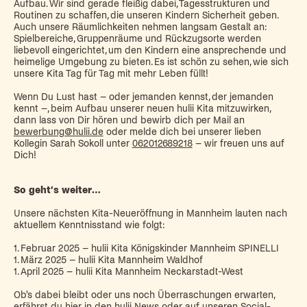
Aufbau. Wir sind gerade fleißig dabei, Tagesstrukturen und
Routinen zu schaffen, die unseren Kindern Sicherheit geben.
Auch unsere Räumlichkeiten nehmen langsam Gestalt an:
Spielbereiche, Gruppenräume und Rückzugsorte werden
liebevoll eingerichtet, um den Kindern eine ansprechende und
heimelige Umgebung zu bieten. Es ist schön zu sehen, wie sich
unsere Kita Tag für Tag mit mehr Leben füllt!
Wenn Du Lust hast – oder jemanden kennst, der jemanden
kennt –, beim Aufbau unserer neuen hulii Kita mitzuwirken,
dann lass von Dir hören und bewirb dich per Mail an
bewerbung@hulii.de
oder melde dich bei unserer lieben
Kollegin Sarah Sokoll unter
062012689218
– wir freuen uns auf
Dich!
So geht’s weiter…
Unsere nächsten Kita-Neueröffnung in Mannheim lauten nach
aktuellem Kenntnisstand wie folgt:
1. Februar 2025 – hulii Kita Königskinder Mannheim SPINELLI
1. März 2025 – hulii Kita Mannheim Waldhof
1. April 2025 – hulii Kita Mannheim Neckarstadt-West
Ob's dabei bleibt oder uns noch Überraschungen erwarten,
erfährst du hier in den hulii News oder auf unseren Social-